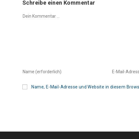
Schreibe einen Kommentar
Kommentar
Gib
Gib
deinen
deine
Namen
E-
oder
Mail-
Name, E-Mail-Adresse und Website in diesem Brow
Benutzernamen
Adresse
zum
zum
Kommentieren
Kommentier
ein
ein